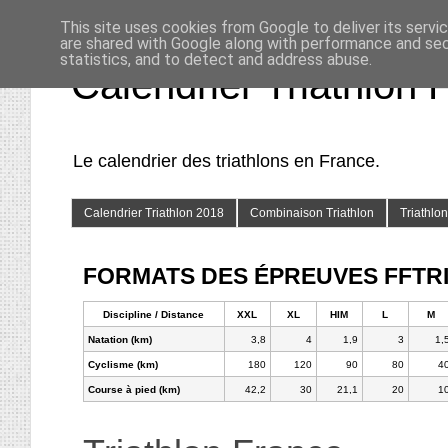
This site uses cookies from Google to deliver its servi
are shared with Google along with performance and secu
statistics, and to detect and address abuse.
Calendrier Triathlon 
Le calendrier des triathlons en France.
Calendrier Triathlon 2018
Combinaison Triathlon
Triathlo
FORMATS DES ÉPREUVES FFTRI 
Discipline / Distance
XXL
XL
HIM
L
M
Natation (km)
3,8
4
1,9
3
1,
Cyclisme (km)
180
120
90
80
4
Course à pied (km)
42,2
30
21,1
20
1