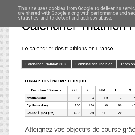
This site uses cookies from Google to deliver its servi
are shared with Google along with performance and secu
statistics, and to detect and address abuse.
Calendrier Triathlon 
Le calendrier des triathlons en France.
Calendrier Triathlon 2018
Combinaison Triathlon
Triathlo
FORMATS DES ÉPREUVES FFTRI | ITU
Discipline / Distance
XXL
XL
HIM
L
M
Natation (km)
3,8
4
1,9
3
1,
Cyclisme (km)
180
120
90
80
4
Course à pied (km)
42,2
30
21,1
20
1
Atteignez vos objectifs de course grâ